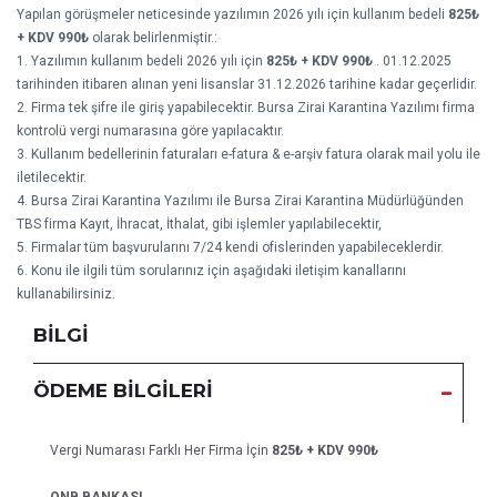
Yapılan görüşmeler neticesinde yazılımın 2026 yılı için kullanım bedeli
825₺
+ KDV 990₺
olarak belirlenmiştir.:
1. Yazılımın kullanım bedeli 2026 yılı için
825₺ + KDV 990₺
. 01.12.2025
tarihinden itibaren alınan yeni lisanslar 31.12.2026 tarihine kadar geçerlidir.
2. Firma tek şifre ile giriş yapabilecektir. Bursa Zirai Karantina Yazılımı firma
kontrolü vergi numarasına göre yapılacaktır.
3. Kullanım bedellerinin faturaları e-fatura & e-arşiv fatura olarak mail yolu ile
iletilecektir.
4. Bursa Zirai Karantina Yazılımı ile Bursa Zirai Karantina Müdürlüğünden
TBS firma Kayıt, İhracat, İthalat, gibi işlemler yapılabilecektir,
5. Firmalar tüm başvurularını 7/24 kendi ofislerinden yapabileceklerdir.
6. Konu ile ilgili tüm sorularınız için aşağıdaki iletişim kanallarını
kullanabilirsiniz.
BİLGİ
ÖDEME BİLGİLERİ
Vergi Numarası Farklı Her Firma İçin
825₺ + KDV 990₺