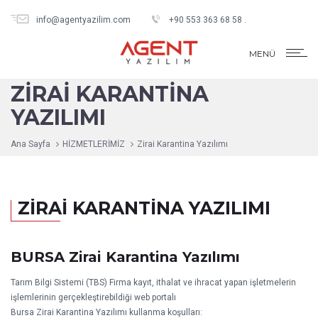
info@agentyazilim.com
+90 553 363 68 58 .
MENÜ
İSG
BTNSİS
KLTSİS
PEYSİS
SHOP
ÖDEME
ZIRAI KARANTINA
YAZILIMI
Ana Sayfa
HİZMETLERİMİZ
Zirai Karantina Yazılımı
ZİRAİ KARANTİNA YAZILIMI
BURSA Zirai Karantina Yazılımı
Tarım Bilgi Sistemi (TBS) Firma kayıt, ithalat ve ihracat yapan işletmelerin
işlemlerinin gerçekleştirebildiği web portalı
Bursa Zirai Karantina Yazılımı kullanma koşulları: